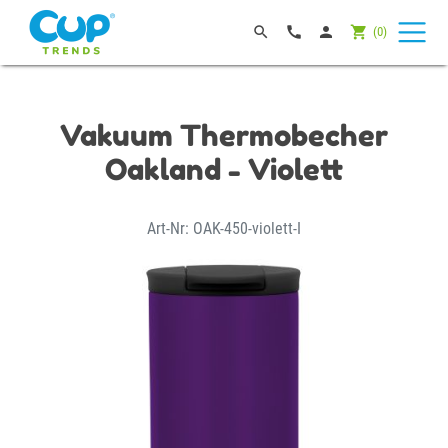




(
0
)
Vakuum Thermobecher
Oakland - Violett
Art-Nr: OAK-450-violett-I