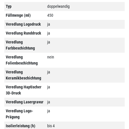
Typ
doppelwandig
Füllmenge (ml)
450
Veredlung Logodruck
ja
Veredlung Runddruck
ja
Veredlung
ja
Farbbeschichtung
Veredlung
nein
Folienbeschichtung
Veredlung
ja
Keramikbeschichtung
Veredlung Haptischer
ja
3D-Druck
Veredlung Lasergravur
ja
Veredlung Logo-
ja
Prägung
Isolierleistung (h)
bis 4