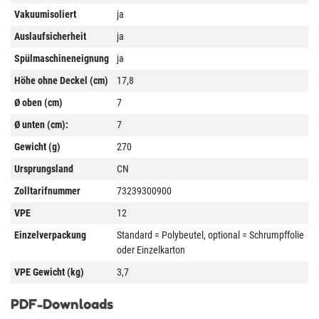
Vakuumisoliert
ja
Auslaufsicherheit
ja
Spülmaschineneignung
ja
Höhe ohne Deckel (cm)
17,8
Ø oben (cm)
7
Ø unten (cm):
7
Gewicht (g)
270
Ursprungsland
CN
Zolltarifnummer
73239300900
VPE
12
Einzelverpackung
Standard = Polybeutel, optional = Schrumpffolie
oder Einzelkarton
VPE Gewicht (kg)
3,7
PDF-Downloads