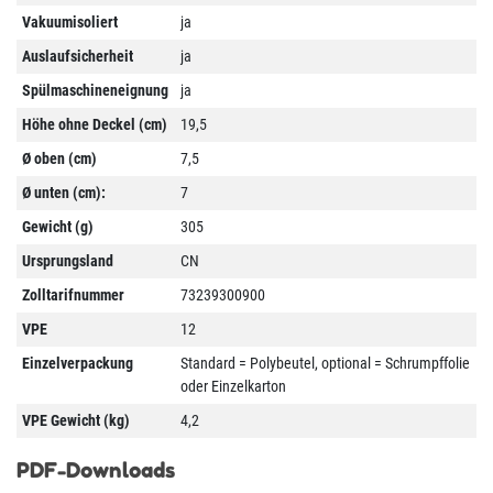
Vakuumisoliert
ja
Auslaufsicherheit
ja
Spülmaschineneignung
ja
Höhe ohne Deckel (cm)
19,5
Ø oben (cm)
7,5
Ø unten (cm):
7
Gewicht (g)
305
Ursprungsland
CN
Zolltarifnummer
73239300900
VPE
12
Einzelverpackung
Standard = Polybeutel, optional = Schrumpffolie
oder Einzelkarton
VPE Gewicht (kg)
4,2
PDF-Downloads