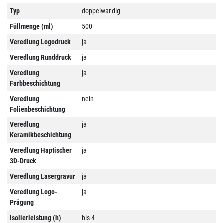
Typ
doppelwandig
Füllmenge (ml)
500
Veredlung Logodruck
ja
Veredlung Runddruck
ja
Veredlung
ja
Farbbeschichtung
Veredlung
nein
Folienbeschichtung
Veredlung
ja
Keramikbeschichtung
Veredlung Haptischer
ja
3D-Druck
Veredlung Lasergravur
ja
Veredlung Logo-
ja
Prägung
Isolierleistung (h)
bis 4