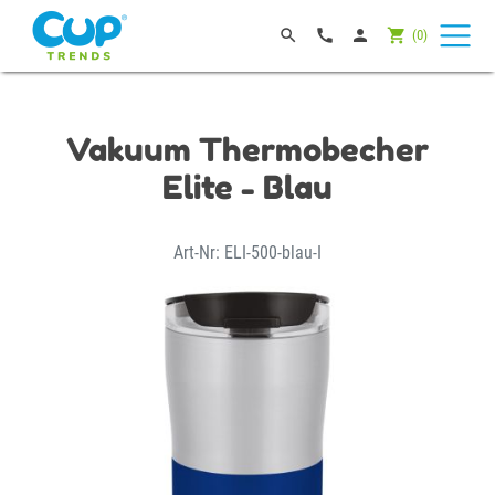




(
0
)
Vakuum Thermobecher
Elite - Blau
Art-Nr: ELI-500-blau-I