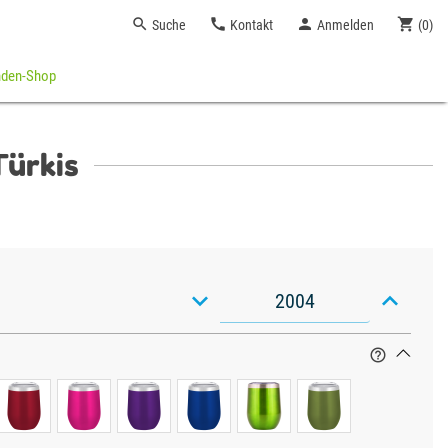




Suche
Kontakt
Anmelden
(
0
)
nden-Shop
ürkis


