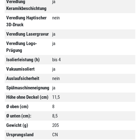
Veredlung
ja
Keramikbeschichtung
Veredlung Haptischer
nein
3D-Druck
Veredlung Lasergravur
ja
Veredlung Logo-
ja
Prägung
Isolierleistung (h)
bis 4
Vakuumisoliert
ja
Auslaufsicherheit
nein
Spülmaschineneignung
ja
Höhe ohne Deckel (cm)
11,5
Ø oben (cm)
8
Ø unten (cm):
8,5
Gewicht (g)
205
Ursprungsland
CN