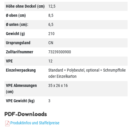
Höhe ohne Deckel (cm)
12,5
Ø oben (cm)
8,5
Ø unten (cm):
6,5
Gewicht (g)
210
Ursprungsland
CN
Zolltarifnummer
73239300900
VPE
12
Einzelverpackung
Standard = Polybeutel, optional = Schrumpffolie
oder Einzelkarton
VPE Abmessungen
35 x 26 x 16
(cm)
VPE Gewicht (kg)
3
PDF-Downloads
Produktinfos und Staffelpreise