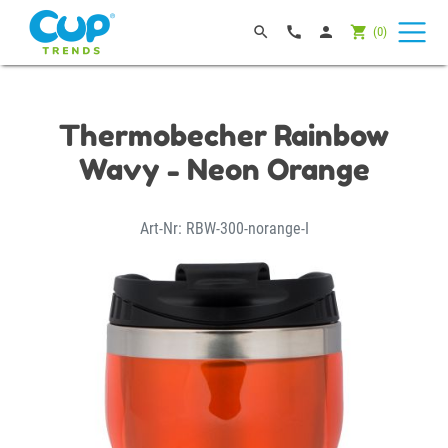




(
0
)
Thermobecher Rainbow
Wavy - Neon Orange
Art-Nr: RBW-300-norange-I