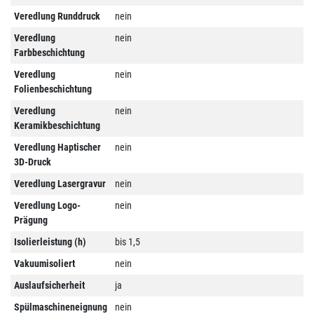
Veredlung Runddruck
nein
Veredlung
nein
Farbbeschichtung
Veredlung
nein
Folienbeschichtung
Veredlung
nein
Keramikbeschichtung
Veredlung Haptischer
nein
3D-Druck
Veredlung Lasergravur
nein
Veredlung Logo-
nein
Prägung
Isolierleistung (h)
bis 1,5
Vakuumisoliert
nein
Auslaufsicherheit
ja
Spülmaschineneignung
nein