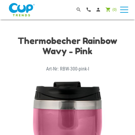




(
0
)
Thermobecher Rainbow
Wavy - Pink
Art-Nr: RBW-300-pink-I