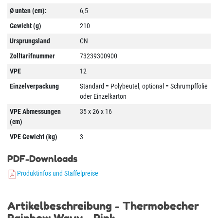
Ø unten (cm):
6,5
Gewicht (g)
210
Ursprungsland
CN
Zolltarifnummer
73239300900
VPE
12
Einzelverpackung
Standard = Polybeutel, optional = Schrumpffolie
oder Einzelkarton
VPE Abmessungen
35 x 26 x 16
(cm)
VPE Gewicht (kg)
3
PDF-Downloads
Produktinfos und Staffelpreise
Artikelbeschreibung - Thermobecher
Rainbow Wavy - Pink