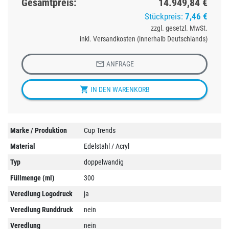
Gesamtpreis:
14.949,84 €
Stückpreis:
7,46 €
zzgl. gesetzl. MwSt.
inkl. Versandkosten (innerhalb Deutschlands)

ANFRAGE

IN DEN WARENKORB
Marke / Produktion
Cup Trends
Material
Edelstahl / Acryl
Typ
doppelwandig
Füllmenge (ml)
300
Veredlung Logodruck
ja
Veredlung Runddruck
nein
Veredlung
nein